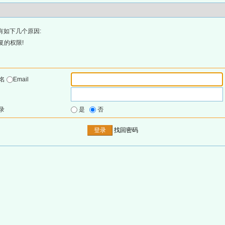
有如下几个原因:
复的权限!
户名
Email
录
是
否
找回密码