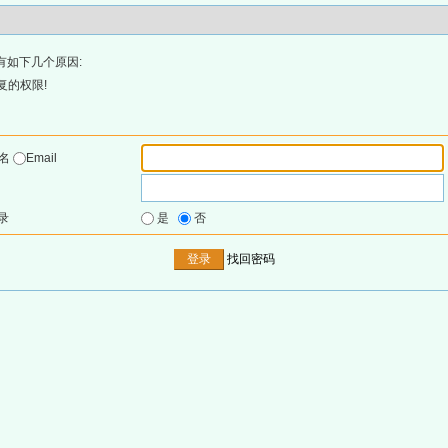
有如下几个原因:
复的权限!
户名
Email
录
是
否
找回密码