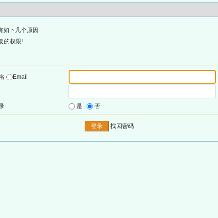
有如下几个原因:
复的权限!
户名
Email
录
是
否
找回密码